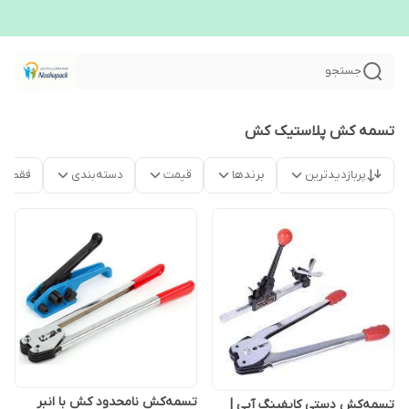
جستجو
تسمه کش پلاستیک کش
پربازدیدترین
برندها
قیمت
دسته‌بندی
فقط م
تسمه‌کش نامحدود کش با انبر
تسمه‌کش دستی کایفینگ آبی |