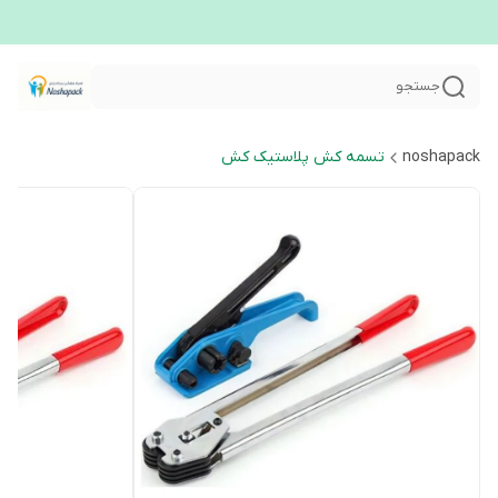
جستجو
noshapack
تسمه کش پلاستیک کش