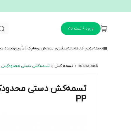
ورود / ثبت نام
دسته‌بندی کالاها
خانه
پیگیری سفارش
نوشاپک | تأمین‌کننده ت
noshapack
تسمه کش
تسمه‌کش دستی محدودکِش لنو LENO عرض 16 میلی‌متر – مدل چینی مخصوص 
PP