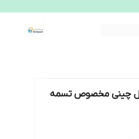
LENO عرض 16 میلی‌متر – مدل چینی مخصوص تسمه