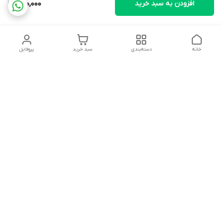
افزودن به سبد خرید
220,000
خانه
دسته‌بندی
سبد خرید
پروفایل
دسترسی سریع
تماس با ما
سیاست حریم خصوصی
ثبت شکایت و پیگیری
قوانین و مقررات
سفارش | نوشاپک
درباره ما