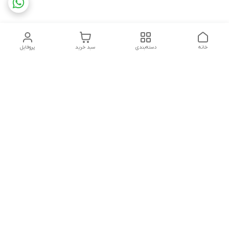
خانه
دسته‌بندی
سبد خرید
پروفایل
دسترسی سریع
تماس با ما
سیاست حریم خصوصی
ثبت شکایت و پیگیری
قوانین و مقررات
سفارش | نوشاپک
درباره ما