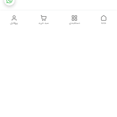
خانه
دسته‌بندی
سبد خرید
پروفایل
دسترسی سریع
تماس با ما
سیاست حریم خصوصی
ثبت شکایت و پیگیری
قوانین و مقررات
سفارش | نوشاپک
درباره ما
هفت روز هفته ، ۲۴ ساعت شبانه‌روز پاسخگوی شما هستیم