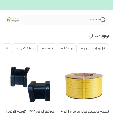
جستجو
لوازم مصرفی
پربازدیدترین
برندها
قیمت
دسته‌بندی
فقط م
تسمه ماشینی سایز ۸، ۱۰، ۱۲ | انواع
محافظ کارتن ۳×۳ | گوشه کارتن |