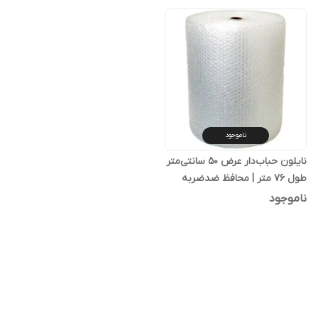
ناموجود
نایلون حباب‌دار عرض ۵۰ سانتی‌متر
طول ۷۶ متر | محافظ ضدضربه
ناموجود