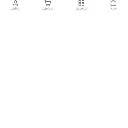
خانه
دسته‌بندی
سبد خرید
پروفایل
دسترسی سریع
تماس با ما
سیاست حریم خصوصی
ثبت شکایت و پیگیری
قوانین و مقررات
سفارش | نوشاپک
درباره ما
هفت روز هفته ، ۲۴ ساعت شبانه‌روز پاسخگوی شما هستیم
📱09124145235
شماره تماس
09124145235