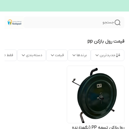
جستجو
قیمت رول بازکن pp
جدیدترین
برندها
قیمت
دسته‌بندی
فقط محص
رول‌بازکن تسمه PP (نگهدارنده