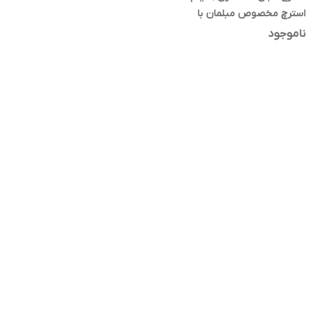
استرچ مخصوص مبلمان با
چسبندگی و مقاومت بالا
ناموجود