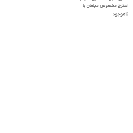
استرچ مخصوص مبلمان با
چسبندگی و مقاومت بالا
ناموجود