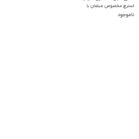
استرچ مخصوص مبلمان با
چسبندگی و مقاومت بالا
ناموجود