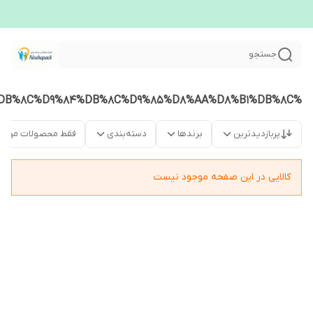
جستجو
%DA%A9%D8%A7%D8%B1%D8%AA%D9%86%D8%AF%D9%88%D8%B2%20%DB%B3%DB%B5%20%D9%85%DB%8C%D9%84%DB%8C%D9%85%D8%AA%D8%B1%DB%8C
پربازدیدترین
برندها
دسته‌بندی
فقط محصولات موجو
کالایی در این صفحه موجود نیست