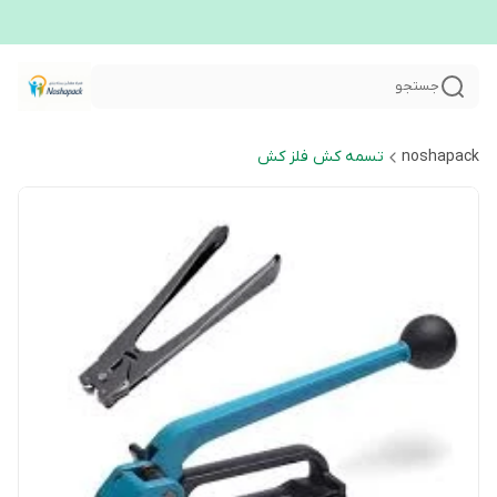
جستجو
noshapack
تسمه کش فلز کش