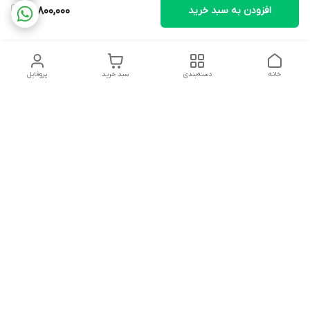
افزودن به سبد خرید
13,800,000
خانه
دسته‌بندی
سبد خرید
پروفایل
دسترسی سریع
تماس با ما
سیاست حریم خصوصی
ثبت شکایت و پیگیری
قوانین و مقررات
سفارش | نوشاپک
درباره ما