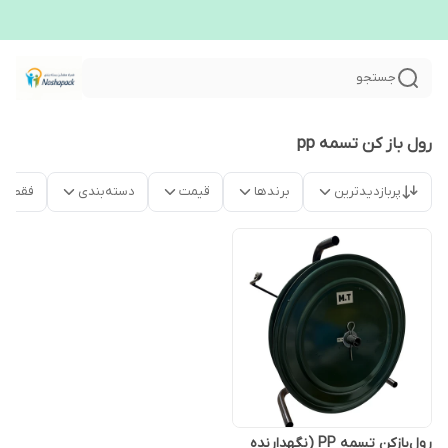
جستجو
رول باز کن تسمه pp
پربازدیدترین
برندها
قیمت
دسته‌بندی
فقط م
رول‌بازکن تسمه PP (نگهدارنده