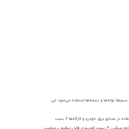
یم‌ها، لوله‌ها و تسمه‌ها استفاده می‌شود. این
انواع بست کمربندی 1. بست کمربندی پلاستیکی (نایلونی): • مناسب بسته‌بندی کابل‌ها و سیم‌ها • مقاوم در برابر کشش و فشار • استفاده در صنایع برق، خودرو و کارگاه‌ها 2. بست
کمربندی فلزی: • مقاوم در برابر حرارت و فشار • مناسب بسته‌بندی صنعتی و نصب تجهیزات سنگین • استفاده در خطوط تولید و صنایع سنگین 3. بست کمربندی قابل تنظیم: • مناسب