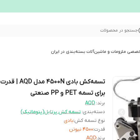
جستجو در محصولات
خصصی ملزومات و ماشین‌آلات بسته‌بندی در ایران
تسمه‌کش بادی 4500N مدل AQD 
برای تسمه PET و PP صنعتی
برند:
AQD
دسته‌بندی
:
تسمه کش پرتابل(پنوماتیک)
نوع تسمه کش
:
بادی
قدرت
:
4500 نیوتن
برند
:
AQD