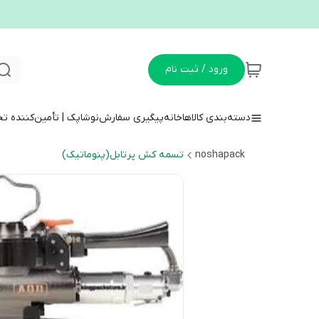
ورود / ثبت نام
دسته‌بندی کالاها
خانه
پیگیری سفارش
نوشاپک | تأمین‌کننده ت
noshapack
تسمه کش پرتابل(پنوماتیک)