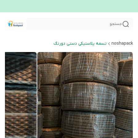
جستجو
noshapack
تسمه پلاستیکی دستی دورنگ